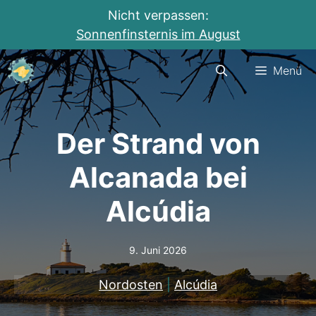
Nicht verpassen:
Sonnenfinsternis im August
Zum
Menü
Inhalt
springen
Der Strand von
Alcanada bei
Alcúdia
9. Juni 2026
Nordosten
|
Alcúdia