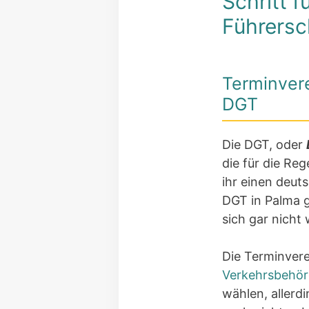
Schritt 
Führersc
Terminver
DGT
Die DGT, oder
die für die Re
ihr einen deut
DGT in Palma g
sich gar nicht
Die Terminvere
Verkehrsbehö
wählen, allerdi