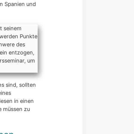
in Spanien und
t seinem
 werden Punkte
chwere des
hein entzogen,
hrsseminar, um
s sind, sollten
eines
iesen in einen
e müssen zu