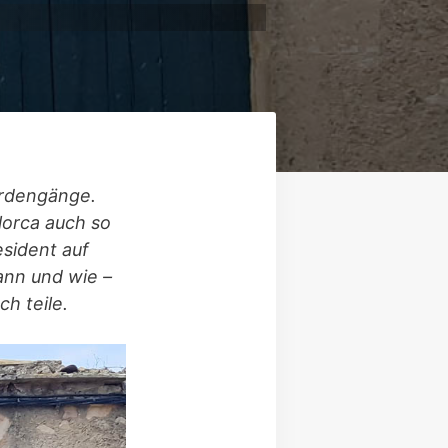
ördengänge.
lorca auch so
esident auf
ann und wie –
ch teile.