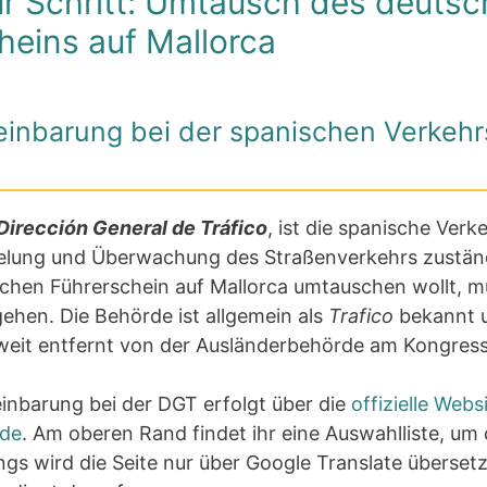
für Schritt: Umtausch des deuts
heins auf Mallorca
einbarung bei der spanischen Verkeh
Dirección General de Tráfico
, ist die spanische Ver
gelung und Überwachung des Straßenverkehrs zuständ
schen Führerschein auf Mallorca umtauschen wollt, mü
ehen. Die Behörde ist allgemein als
Trafico
bekannt u
 weit entfernt von der Ausländerbehörde am Kongres
inbarung bei der DGT erfolgt über die
offizielle Webs
rde
. Am oberen Rand findet ihr eine Auswahlliste, um
ngs wird die Seite nur über Google Translate übersetzt