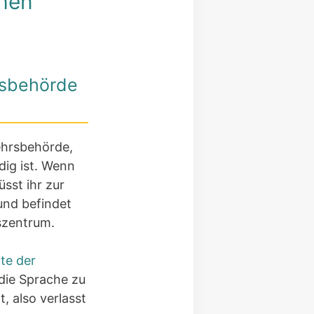
chen
rsbehörde
kehrsbehörde,
ig ist. Wenn
sst ihr zur
nd befindet
szentrum.
ite der
 die Sprache zu
, also verlasst