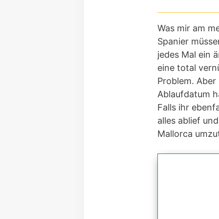
Was mir am mei
Spanier müssen
jedes Mal ein 
eine total ver
Problem. Aber 
Ablaufdatum ha
Falls ihr ebenf
alles ablief u
Mallorca umzu