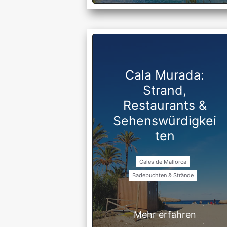
Cala Murada:
Strand,
Restaurants &
Sehenswürdigkei
ten
Cales de Mallorca
Badebuchten & Strände
Mehr erfahren