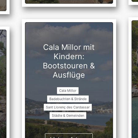
Cala Millor mit
Kindern:
Bootstouren &
Ausflüge
Cala Millor
Badebuchten & Strände
Sant Llorenç des Cardassar
Städte & Gemeinden