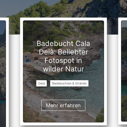
Badebucht Cala
Deià: Beliebter
Fotospot in
wilder Natur
Deià
Badebuchten & Strände
Mehr erfahren