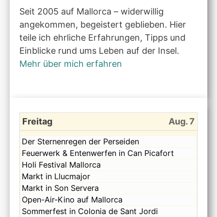
Seit 2005 auf Mallorca – widerwillig
angekommen, begeistert geblieben. Hier
teile ich ehrliche Erfahrungen, Tipps und
Einblicke rund ums Leben auf der Insel.
Mehr über mich erfahren
Freitag
Aug. 7
Freitag,
Der Sternenregen der Perseiden
August
Freitag,
Feuerwerk & Entenwerfen in Can Picafort
7th
August
Freitag,
Holi Festival Mallorca
2026
7th
August
Freitag,
Markt in Llucmajor
2026
7th
August
Freitag,
Markt in Son Servera
2026
7th
August
Freitag,
Open-Air-Kino auf Mallorca
2026
7th
August
Freitag,
Sommerfest in Colonia de Sant Jordi