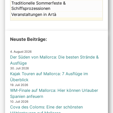
2026
7th
August
Freitag,
Traditionelle Sommerfeste &
2026
7th
August
Schiffsprozessionen
2026
7th
Freitag,
Veranstaltungen in Artà
2026
August
7th
2026
Neuste Beiträge:
4. August 2026
Der Süden von Mallorca: Die besten Strände &
Ausflüge
30. Juli 2026
Kajak Touren auf Mallorca: 7 Ausflüge im
Überblick
19. Juli 2026
WM-Finale auf Mallorca: Hier können Urlauber
Spanien anfeuern
10. Juli 2026
Cova des Coloms: Eine der schönsten