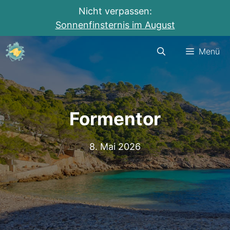
Nicht verpassen:
Sonnenfinsternis im August
Zum
Menü
Inhalt
springen
Formentor
8. Mai 2026