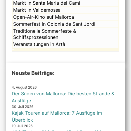
2026
9th
August
Sonntag,
Markt in Santa Maria del Cami
2026
9th
August
Sonntag,
Markt in Valldemossa
2026
9th
August
Sonntag,
Open-Air-Kino auf Mallorca
2026
9th
August
Sonntag,
Sommerfest in Colonia de Sant Jordi
2026
9th
August
Sonntag,
Traditionelle Sommerfeste &
2026
9th
August
Schiffsprozessionen
2026
9th
Sonntag,
Veranstaltungen in Artà
2026
August
9th
2026
Neuste Beiträge:
4. August 2026
Der Süden von Mallorca: Die besten Strände &
Ausflüge
30. Juli 2026
Kajak Touren auf Mallorca: 7 Ausflüge im
Überblick
19. Juli 2026