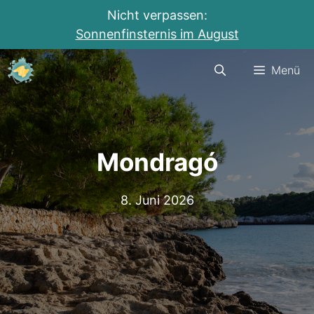
Nicht verpassen:
Sonnenfinsternis im August
Zum
Menü
Inhalt
springen
Mondragó
8. Juni 2026