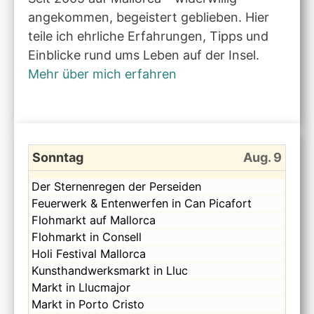
angekommen, begeistert geblieben. Hier
teile ich ehrliche Erfahrungen, Tipps und
Einblicke rund ums Leben auf der Insel.
Mehr über mich erfahren
Sonntag
Aug. 9
Sonntag,
Der Sternenregen der Perseiden
August
Sonntag,
Feuerwerk & Entenwerfen in Can Picafort
9th
August
Sonntag,
Flohmarkt auf Mallorca
2026
9th
August
Sonntag,
Flohmarkt in Consell
2026
9th
August
Sonntag,
Holi Festival Mallorca
2026
9th
August
Sonntag,
Kunsthandwerksmarkt in Lluc
2026
9th
August
Sonntag,
Markt in Llucmajor
2026
9th
August
Sonntag,
Markt in Porto Cristo