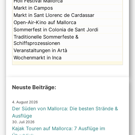
Donnerstag,
Holi Festival Mallorca
2026
6th
August
Donnerstag,
Markt in Campos
2026
6th
August
Donnerstag,
Markt in Sant Llorenc de Cardassar
2026
6th
August
Donnerstag,
Open-Air-Kino auf Mallorca
2026
6th
August
Donnerstag,
Sommerfest in Colonia de Sant Jordi
2026
6th
August
Donnerstag,
Traditionelle Sommerfeste &
2026
6th
August
Schiffsprozessionen
2026
6th
Donnerstag,
Veranstaltungen in Artà
2026
August
Donnerstag,
Wochenmarkt in Inca
6th
August
2026
6th
2026
Neuste Beiträge:
4. August 2026
Der Süden von Mallorca: Die besten Strände &
Ausflüge
30. Juli 2026
Kajak Touren auf Mallorca: 7 Ausflüge im