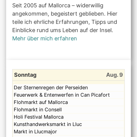
Seit 2005 auf Mallorca – widerwillig
angekommen, begeistert geblieben. Hier
teile ich ehrliche Erfahrungen, Tipps und
Einblicke rund ums Leben auf der Insel.
Mehr über mich erfahren
Sonntag
Aug. 9
Sonntag,
Der Sternenregen der Perseiden
August
Sonntag,
Feuerwerk & Entenwerfen in Can Picafort
9th
August
Sonntag,
Flohmarkt auf Mallorca
2026
9th
August
Sonntag,
Flohmarkt in Consell
2026
9th
August
Sonntag,
Holi Festival Mallorca
2026
9th
August
Sonntag,
Kunsthandwerksmarkt in Lluc
2026
9th
August
Sonntag,
Markt in Llucmajor
2026
9th