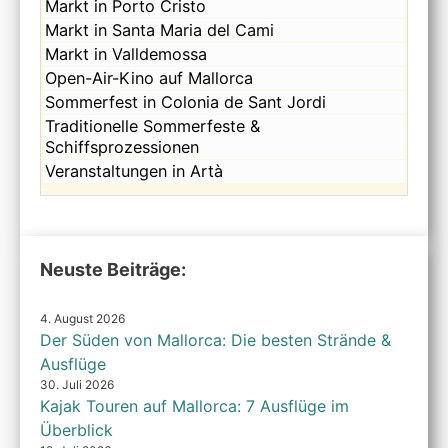
August
Sonntag,
Markt in Porto Cristo
2026
9th
August
Sonntag,
Markt in Santa Maria del Cami
2026
9th
August
Sonntag,
Markt in Valldemossa
2026
9th
August
Sonntag,
Open-Air-Kino auf Mallorca
2026
9th
August
Sonntag,
Sommerfest in Colonia de Sant Jordi
2026
9th
August
Sonntag,
Traditionelle Sommerfeste &
2026
9th
August
Schiffsprozessionen
2026
9th
Sonntag,
Veranstaltungen in Artà
2026
August
9th
2026
Neuste Beiträge:
4. August 2026
Der Süden von Mallorca: Die besten Strände &
Ausflüge
30. Juli 2026
Kajak Touren auf Mallorca: 7 Ausflüge im
Überblick