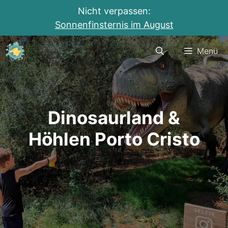
Nicht verpassen:
Sonnenfinsternis im August
Zum
Menü
Inhalt
springen
Dinosaurland &
Höhlen Porto Cristo