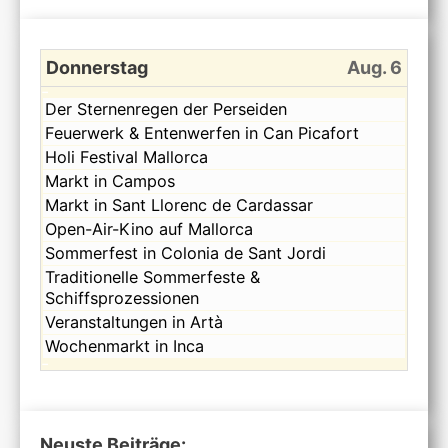
Donnerstag
Aug. 6
Donnerstag,
Der Sternenregen der Perseiden
August
Donnerstag,
Feuerwerk & Entenwerfen in Can Picafort
6th
August
Donnerstag,
Holi Festival Mallorca
2026
6th
August
Donnerstag,
Markt in Campos
2026
6th
August
Donnerstag,
Markt in Sant Llorenc de Cardassar
2026
6th
August
Donnerstag,
Open-Air-Kino auf Mallorca
2026
6th
August
Donnerstag,
Sommerfest in Colonia de Sant Jordi
2026
6th
August
Donnerstag,
Traditionelle Sommerfeste &
2026
6th
August
Schiffsprozessionen
2026
6th
Donnerstag,
Veranstaltungen in Artà
2026
August
Donnerstag,
Wochenmarkt in Inca
6th
August
2026
6th
2026
Neuste Beiträge: