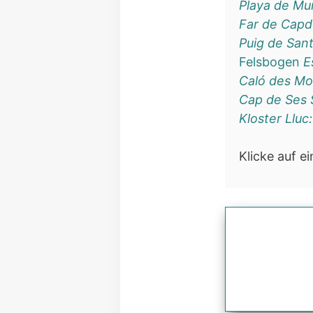
Playa de Mu
Far de Capd
Puig de Sant
Felsbogen
E
Caló des Mo
Cap de Ses S
Kloster Lluc:
Klicke auf e