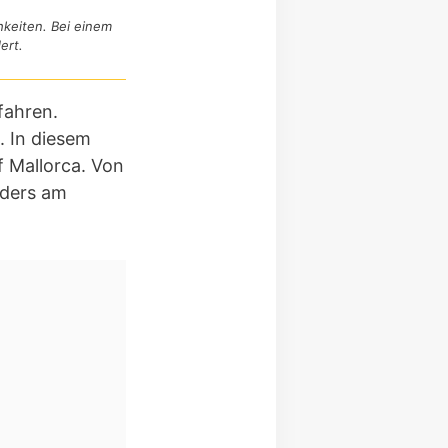
hkeiten. Bei einem
ert.
fahren.
. In diesem
f Mallorca. Von
nders am