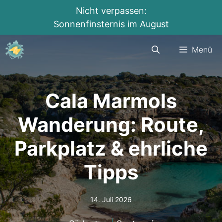
Nicht verpassen:
Sonnenfinsternis im August
Zum
Menü
Inhalt
springen
Cala Marmols
Wanderung: Route,
Parkplatz & ehrliche
Tipps
14. Juli 2026