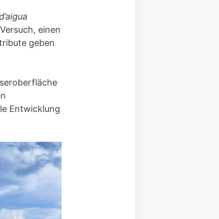
’aigua
n Versuch, einen
tribute geben
sseroberfläche
en
ale Entwicklung