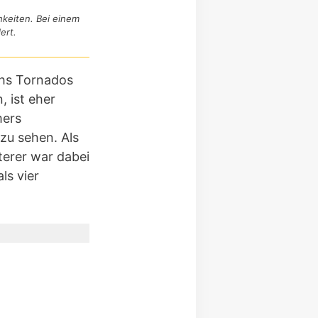
hkeiten. Bei einem
ert.
chs Tornados
, ist eher
mers
zu sehen. Als
terer war dabei
ls vier