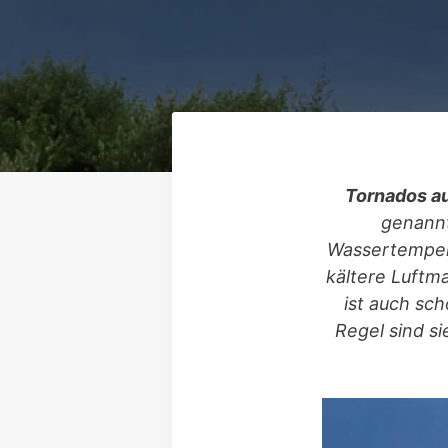
Tornados au
genannt
Wassertempera
kältere Luftm
ist auch sc
Regel sind s