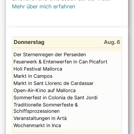
Mehr über mich erfahren
Donnerstag
Aug. 6
Donnerstag,
Der Sternenregen der Perseiden
August
Donnerstag,
Feuerwerk & Entenwerfen in Can Picafort
6th
August
Donnerstag,
Holi Festival Mallorca
2026
6th
August
Donnerstag,
Markt in Campos
2026
6th
August
Donnerstag,
Markt in Sant Llorenc de Cardassar
2026
6th
August
Donnerstag,
Open-Air-Kino auf Mallorca
2026
6th
August
Donnerstag,
Sommerfest in Colonia de Sant Jordi
2026
6th
August
Donnerstag,
Traditionelle Sommerfeste &
2026
6th
August
Schiffsprozessionen
2026
6th
Donnerstag,
Veranstaltungen in Artà
2026
August
Donnerstag,
Wochenmarkt in Inca
6th
August