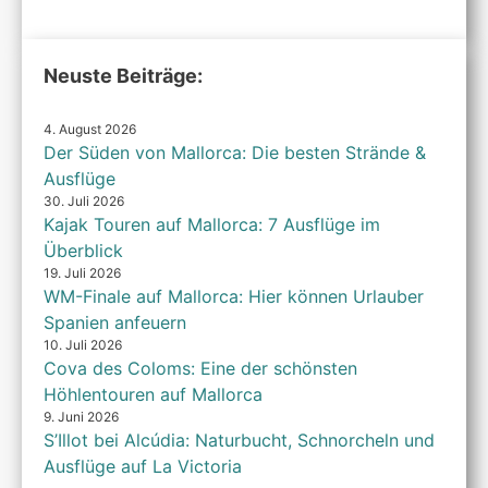
2026
6th
2026
Neuste Beiträge:
4. August 2026
Der Süden von Mallorca: Die besten Strände &
Ausflüge
30. Juli 2026
Kajak Touren auf Mallorca: 7 Ausflüge im
Überblick
19. Juli 2026
WM-Finale auf Mallorca: Hier können Urlauber
Spanien anfeuern
10. Juli 2026
Cova des Coloms: Eine der schönsten
Höhlentouren auf Mallorca
9. Juni 2026
S’Illot bei Alcúdia: Naturbucht, Schnorcheln und
Ausflüge auf La Victoria