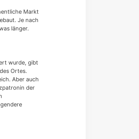
entliche Markt
ebaut. Je nach
was länger.
rt wurde, gibt
 des Ortes.
eich. Aber auch
tzpatronin der
n
ragendere