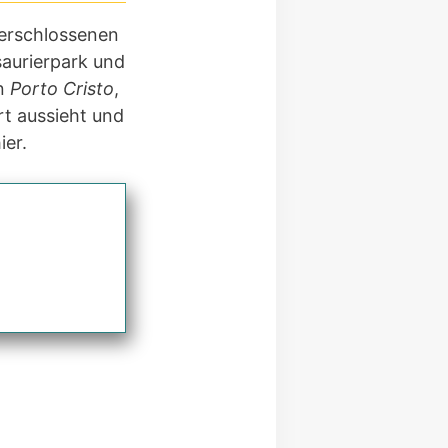
 erschlossenen
saurierpark und
in
Porto Cristo
,
rt aussieht und
ier.