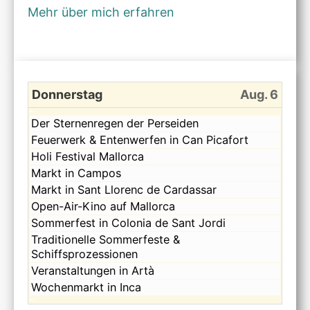
Mehr über mich erfahren
Donnerstag
Aug. 6
Donnerstag,
Der Sternenregen der Perseiden
August
Donnerstag,
Feuerwerk & Entenwerfen in Can Picafort
6th
August
Donnerstag,
Holi Festival Mallorca
2026
6th
August
Donnerstag,
Markt in Campos
2026
6th
August
Donnerstag,
Markt in Sant Llorenc de Cardassar
2026
6th
August
Donnerstag,
Open-Air-Kino auf Mallorca
2026
6th
August
Donnerstag,
Sommerfest in Colonia de Sant Jordi
2026
6th
August
Donnerstag,
Traditionelle Sommerfeste &
2026
6th
August
Schiffsprozessionen
2026
6th
Donnerstag,
Veranstaltungen in Artà
2026
August
Donnerstag,
Wochenmarkt in Inca
6th
August